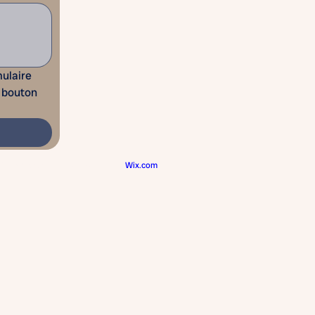
ulaire 
d'inscription. Pour réserver un voyage, je dois utiliser le bouton 
6 FADOQ Outaouais // Créé avec
Wix.com