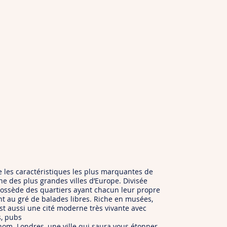
 les caractéristiques les plus marquantes de
ne des plus grandes villes d’Europe. Divisée
 possède des quartiers ayant chacun leur propre
 au gré de balades libres. Riche en musées,
est aussi une cité moderne très vivante avec
s, pubs
om. Londres, une ville qui saura vous étonner