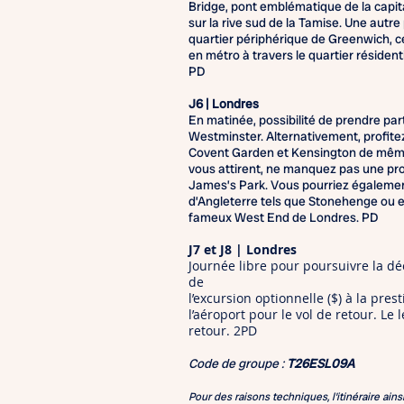
Bridge, pont emblématique de la capit
sur la rive sud de la Tamise. Une autre
quartier périphérique de Greenwich, c
en métro à travers le quartier réside
PD
J6 | Londres
En matinée, possibilité de prendre part
Westminster. Alternativement, profitez
Covent Garden et Kensington de même 
vous attirent, ne manquez pas une pr
James’s Park. Vous pourriez également
d’Angleterre tels que Stonehenge ou e
fameux West End de Londres. PD
J7 et J8 | Londres
Journée libre pour poursuivre la dé
de
l’excursion optionnelle ($) à la pres
l’aéroport pour le vol de retour. Le 
retour. 2PD
Code de groupe :
T26ESL09A
Pour des raisons techniques, l'itinéraire ains