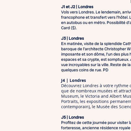
J1 et J2 | Londres
Vols vers Londres. Le lendemain, arriv
francophone et transfert vers l’hôtel. L
en autobus ou en métro. Possibilité d’
Card ($).
J3 | Londres
En matinée, visite de la splendide Ca
baroque de l’architecte Christopher W
imposante et son dôme, l’un des plus h
espaces et sa crypte, est somptueux. A
vue incroyables sur la ville. Reste de la
quelques coins de rue. PD
J4 | Londres
Découvrez Londres à votre rythme 
que de nombreux musées et attracti
Museum, le Victoria and Albert Muse
Portraits, les expositions permane
contemporain), le Musée des Scien
J5 | Londres
Profitez de cette journée pour visiter 
forteresse, ancienne résidence royale 