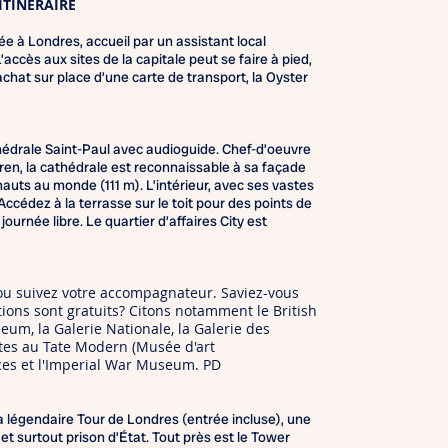
ITINÉRAIRE
ée à Londres, accueil par un assistant local
’accès aux sites de la capitale peut se faire à pied,
achat sur place d’une carte de transport, la Oyster
thédrale Saint-Paul avec audioguide. Chef-d’oeuvre
ren, la cathédrale est reconnaissable à sa façade
auts au monde (111 m). L’intérieur, avec ses vastes
ccédez à la terrasse sur le toit pour des points de
 journée libre. Le quartier d’affaires City est
ou suivez votre accompagnateur. Saviez-vous
ons sont gratuits? Citons notamment le British
um, la Galerie Nationale, la Galerie des
ntes au Tate Modern (Musée d'art
ces et l'Imperial War Museum. PD
la légendaire Tour de Londres (entrée incluse), une
et surtout prison d’État. Tout près est le Tower