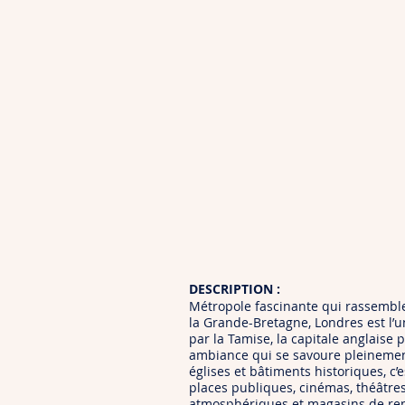
DESCRIPTION :
Métropole fascinante qui rassemble
la Grande-Bretagne, Londres est l’u
par la Tamise, la capitale anglaise
ambiance qui se savoure pleinement
églises et bâtiments historiques, c’
places publiques, cinémas, théâtre
atmosphériques et magasins de ren