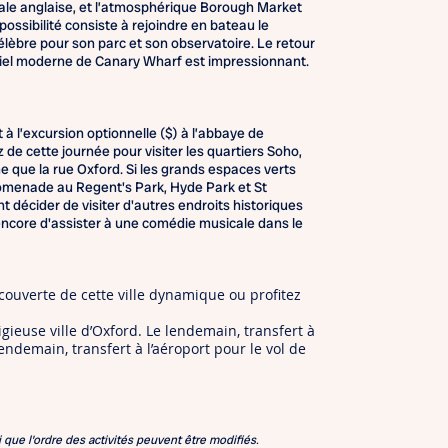
ale anglaise, et l’atmosphérique Borough Market
 possibilité consiste à rejoindre en bateau le
élèbre pour son parc et son observatoire. Le retour
ntiel moderne de Canary Wharf est impressionnant.
 à l’excursion optionnelle ($) à l’abbaye de
 de cette journée pour visiter les quartiers Soho,
que la rue Oxford. Si les grands espaces verts
omenade au Regent's Park, Hyde Park et St
 décider de visiter d'autres endroits historiques
ncore d'assister à une comédie musicale dans le
couverte de cette ville dynamique ou profitez
tigieuse ville d’Oxford. Le lendemain, transfert à
lendemain, transfert à l’aéroport pour le vol de
i que l'ordre des activités peuvent être modifiés.