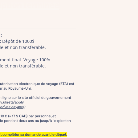
iption terminée
 :
:
Dépôt de 1000$
 et non transférable.
ment final. Voyage 100%
 et non transférable.
autorisation électronique de voyage (ETA) est
rer au Royaume-Uni.
 ligne sur le site officiel du gouvernement
.uk/eta/apply
 privés payants)
 10 £ (≈ 17 $ CAD) par personne, et
lide pendant deux ans ou jusqu’à l’expiration
t compléter sa demande avant le départ.