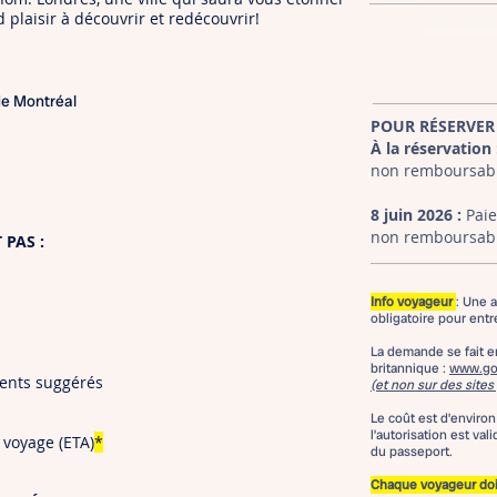
Inscr
plaisir à découvrir et redécouvrir!​
de Montréal
POUR RÉSERVER
À la réservation 
non remboursable
8 juin 2026 :
Paie
non remboursable
 PAS :
Info voyageur
: Une 
obligatoire pour ent
La demande se fait en
s
britannique :
www.gov
ments suggérés
(et non sur des sites
Le coût est d’environ
l’autorisation est va
 voyage (ETA)
*
du passeport.
Chaque voyageur doi