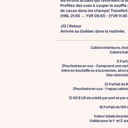
les efforts actuels qui favorisent la d
Profitez des vues à couper le souffl
de cacao dans les champs! Transfert v
(HNL 21:55 → YVR 06:51) - (YVR 11:45
J12 | Retour
Arrivée au Québec dans la matinée.
Cabine intérieure, cho
Cabine bal
1) Forf
(Pourboires en sus - Comprend une variét
bière en bouteille ou à la pression, ains
Des restrict
2) Forfait de 
(Pourboire en sus - 1 repas cabin
3) 50 $ US de crédit par port et par
4) Forfait de 150
Valeur totale de près
Valide pour le 1ᵉʳ et 2