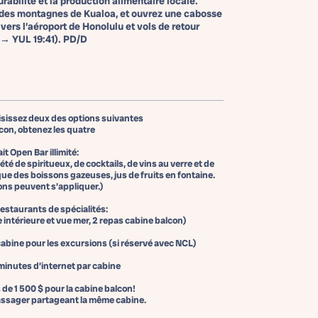
urabilité et la production alimentaire locale.
e des montagnes de Kualoa, et ouvrez une cabosse
ers l’aéroport de Honolulu et vols de retour
 → YUL 19:41). PD/D
isissez deux des options suivantes
con, obtenez les quatre
ait Open Bar illimité:
é de spiritueux, de cocktails, de vins au verre et de
i que des boissons gazeuses, jus de fruits en fontaine.
ions
peuvent s’appliquer.)
Restaurants de spécialités:
e intérieure et vue mer, 2 repas cabine balcon)
 cabine pour les excursions
(si réservé avec NCL)
 minutes d’internet par cabine
 de 1 500 $ pour la cabine balcon!
ᵉ passager partageant la même cabine.