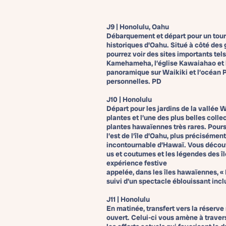
J9 | Honolulu, Oahu
Débarquement et départ pour un tour 
historiques d’Oahu. Situé à côté des g
pourrez voir des sites importants tels 
Kamehameha, l’église Kawaiahao et 
panoramique sur Waikiki et l’océan P
personnelles. PD
J10 | Honolulu
Départ pour les jardins de la vallée
plantes et l’une des plus belles coll
plantes hawaïennes très rares. Poursu
l’est de l’île d’Oahu, plus préciséme
incontournable d’Hawaï. Vous découvr
us et coutumes et les légendes des îl
expérience festive
appelée, dans les îles hawaïennes, «
suivi d’un spectacle éblouissant incl
J11 | Honolulu
En matinée, transfert vers la réserve
ouvert. Celui-ci vous amène à travers