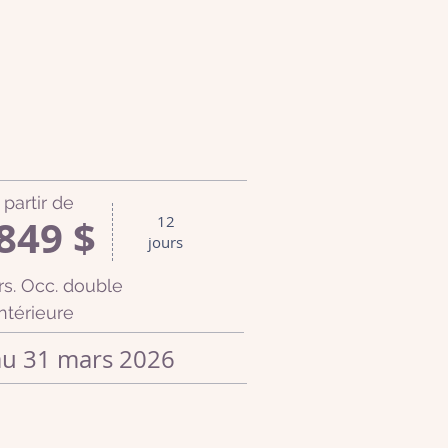
 partir de
849 $
12
jours
rs. Occ. double
intérieure
au 31 mars 2026