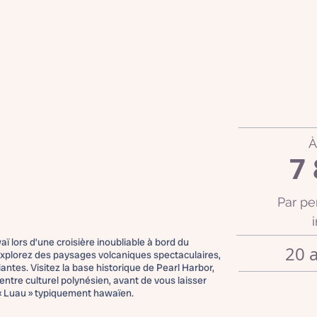
À
7 
Par pe
 lors d’une croisière inoubliable à bord du
20 
explorez des paysages volcaniques spectaculaires,
antes. Visitez la base historique de Pearl Harbor,
entre culturel polynésien, avant de vous laisser
 « Luau » typiquement hawaïen.