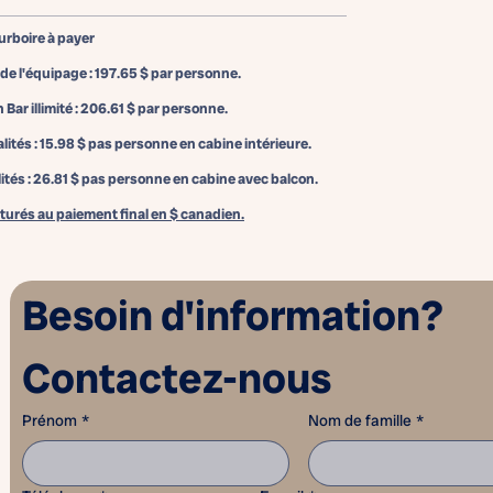
urboire à payer
e l'équipage :
197.65 $
par personne.
Bar illimité :
206.61 $
par personne.
lités :
15.98 $
pas personne en cabine intérieure.
tés :
26.81 $
pas personne en cabine avec balcon.
turés au paiement final en $ canadien.
Besoin d'information? 
Contactez-nous
Prénom
*
Nom de famille
*