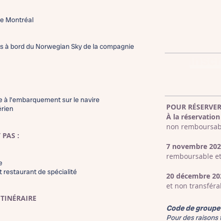
de Montréal
ts à bord du Norwegian Sky de la compagnie
Insc
e à l’embarquement sur le navire
POUR RÉSERVER
érien
À la réservation 
non remboursabl
 PAS :
7 novembre 202
remboursable et
e
t restaurant de spécialité
20 décembre 2
et non transféra
ITINÉRAIRE
​​Code de group
Pour des raisons t