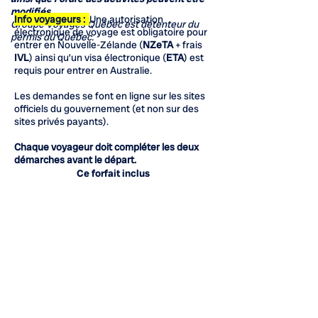
modifiés.
Info voyageurs :
Une autorisation
Groupe Voyages Québec est détenteur du
électronique de voyage est obligatoire pour
permis du Québec.
entrer en Nouvelle-Zélande (
NZeTA
+ frais
IVL
) ainsi qu’un visa électronique (
ETA
) est
requis pour entrer en Australie.
Les demandes se font en ligne sur les sites
officiels du gouvernement (et non sur des
sites privés payants).
Chaque voyageur doit compléter les deux
démarches avant le départ.
Ce forfait inclus
Forfait de boissons Classique incluant le
pourboire
(Comprend une variété de spiritueux, de
cocktails avec ou sans alcool, de vins au
verre et bières en
bouteille ou à la pression,
jusqu’à 12$US inclus (14$US pour les
croisières en Australie), ainsi que des
cafés
et thés premium, boissons gazeuses, jus de
fruits et bouteilles d’eau, dans tous les bars,
salons et
restaurants. Des restrictions