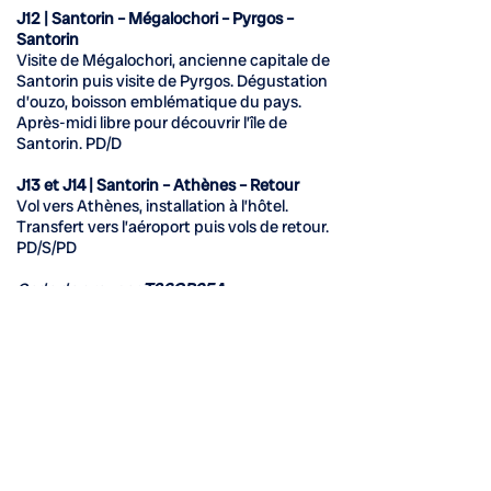
J12 | Santorin – Mégalochori – Pyrgos –
Santorin
Visite de Mégalochori, ancienne capitale de
Santorin puis visite de Pyrgos. Dégustation
d’ouzo, boisson emblématique du pays.
Après-midi libre pour découvrir l’île de
Santorin. PD/D
J13 et J14 | Santorin – Athènes – Retour
Vol vers Athènes, installation à l’hôtel.
Transfert vers l’aéroport puis vols de retour.
PD/S/PD
Code de groupe :
T26GR05A
Pour des raisons techniques, l'itinéraire ainsi que
l'ordre des activités peuvent être modifiés.
Groupe Voyages Québec est détenteur du permis
du Québec.
POUR RÉSERVER :
À la réservation
: Dépôt de 1000$ non
remboursable et non transférable.